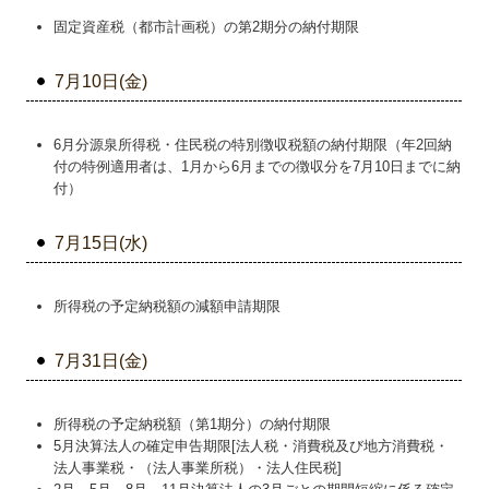
固定資産税（都市計画税）の第2期分の納付期限
病医院の新規開業・経営改善
7月10日(金)
病院・診療所の皆様へ
社会福祉法人の皆様へ
6月分源泉所得税・住民税の特別徴収税額の納付期限（年2回納
付の特例適用者は、1月から6月までの徴収分を7月10日までに納
社会福祉法人会計Q&A
付）
補助金・助成金・融資情報
7月15日(水)
関与先向け融資商品ご紹介
経営革新等支援機関とは
所得税の予定納税額の減額申請期限
経営者の皆様をサポート
7月31日(金)
経営者オススメ情報
所得税の予定納税額（第1期分）の納付期限
経営者お役立ち情報
5月決算法人の確定申告期限[法人税・消費税及び地方消費税・
法人事業税・（法人事業所税）・法人住民税]
Q&A経営相談