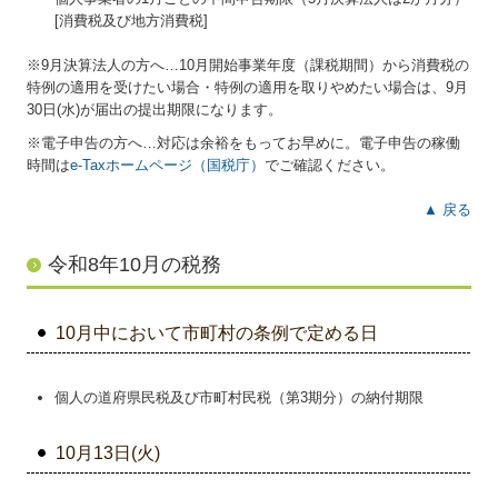
[消費税及び地方消費税]
※9月決算法人の方へ…
10
月開始事業年度（課税期間）から消費税の
特例の適用を受けたい場合・特例の適用を取りやめたい場合は、9月
30日(水)が届出の提出期限になります。
※電子申告の方へ…対応は余裕をもってお早めに。電子申告の稼働
時間は
e-Taxホームページ（国税庁）
でご確認ください。
▲ 戻る
令和8年10月の税務
10月中において市町村の条例で定める日
個人の道府県民税及び市町村民税（第3期分）の納付期限
10月13日(火)