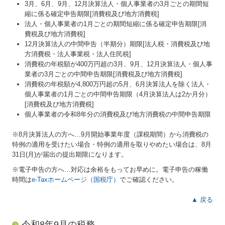
3月、6月、9月、12月決算法人・個人事業者の3月ごとの期間短
縮に係る確定申告期限[消費税及び地方消費税]
法人・個人事業者の1月ごとの期間短縮に係る確定申告期限[消
費税及び地方消費税]
12月決算法人の中間申告（半期分）期限[法人税・消費税及び地
方消費税・法人事業税・法人住民税]
消費税の年税額が400万円超の3月、9月、12月決算法人・個人事
業者の3月ごとの中間申告期限[消費税及び地方消費税]
消費税の年税額が4,800万円超の5月、6月決算法人を除く法人・
個人事業者の1月ごとの中間申告期限（4月決算法人は2か月分）
[消費税及び地方消費税]
個人事業者の令和8年分の消費税及び地方消費税の中間申告期限
※8月決算法人の方へ…
9
月開始事業年度（課税期間）から消費税の
特例の適用を受けたい場合・特例の適用を取りやめたい場合は、8月
31日(月)が届出の提出期限になります。
※電子申告の方へ…対応は余裕をもってお早めに。電子申告の稼働
時間は
e-Taxホームページ（国税庁）
でご確認ください。
▲ 戻る
令和8年9月の税務