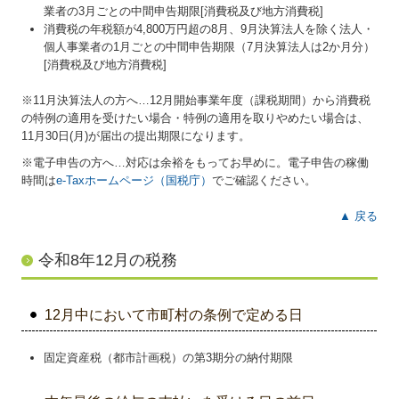
業者の3月ごとの中間申告期限[消費税及び地方消費税]
消費税の年税額が4,800万円超の8月、9月決算法人を除く法人・
個人事業者の1月ごとの中間申告期限（7月決算法人は2か月分）
[消費税及び地方消費税]
※11月決算法人の方へ…
12
月開始事業年度（課税期間）から消費税
の特例の適用を受けたい場合・特例の適用を取りやめたい場合は、
11月30日(月)が届出の提出期限になります。
※電子申告の方へ…対応は余裕をもってお早めに。電子申告の稼働
時間は
e-Taxホームページ（国税庁）
でご確認ください。
▲ 戻る
令和8年12月の税務
12月中において市町村の条例で定める日
固定資産税（都市計画税）の第3期分の納付期限