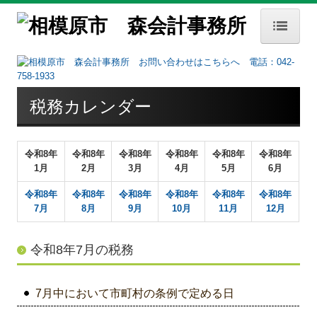
HOME
事務所案内
税務カレンダー
事務所概要
経営理念
令和
8
年
令和
8
年
令和
8
年
令和
8
年
令和
8
年
令和
8
年
1月
2月
3月
4月
5月
6月
交通案内
令和
8
年
令和
8
年
令和
8
年
令和8
年
令和8年
令和8年
お知らせ
7月
8月
9月
10月
1
1
月
12月
セミナー案内
令和8年7月の税務
業務内容
業務内容
7月中において市町村の条例で定める日
FX4クラウド