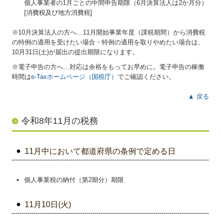
個人事業者の1月ごとの中間申告期限（6月決算法人は2か月分）
[消費税及び地方消費税]
※10月決算法人の方へ…
11
月開始事業年度（課税期間）から消費税
の特例の適用を受けたい場合・特例の適用を取りやめたい場合は、
10月31日(土)が届出の提出期限になります。
※電子申告の方へ…対応は余裕をもってお早めに。電子申告の稼働
時間は
e-Taxホームページ（国税庁）
でご確認ください。
▲ 戻る
令和8年11月の税務
11月中において都道府県の条例で定める日
個人事業税の納付（第2期分）期限
11月10日(火)