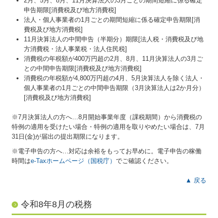
2月、5月、8月、11月決算法人の3月ごとの期間短縮に係る確定
申告期限[消費税及び地方消費税]
社長メニューASP版
法人・個人事業者の1月ごとの期間短縮に係る確定申告期限[消
費税及び地方消費税]
TKCシステムQ&A
11月決算法人の中間申告（半期分）期限[法人税・消費税及び地
方消費税・法人事業税・法人住民税]
経営改善オンデマンド講座
消費税の年税額が400万円超の2月、8月、11月決算法人の3月ご
との中間申告期限[消費税及び地方消費税]
円滑な事業承継を支援
消費税の年税額が4,800万円超の4月、5月決算法人を除く法人・
個人事業者の1月ごとの中間申告期限（3月決算法人は2か月分）
創業支援サービス
[消費税及び地方消費税]
円満な相続・事業承継を支援
※7月決算法人の方へ…
8
月開始事業年度（課税期間）から消費税の
特例の適用を受けたい場合・特例の適用を取りやめたい場合は、7月
求人情報
31日(金)が届出の提出期限になります。
お客様の声
※電子申告の方へ…対応は余裕をもってお早めに。電子申告の稼働
時間は
e-Taxホームページ（国税庁）
でご確認ください。
お問合せ
▲ 戻る
よくあるご質問
令和8年8月の税務
リンク集