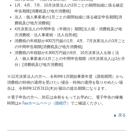
1月、4月、7月、10月決算法人の3月ごとの期間短縮に係る確定
申告期限[消費税及び地方消費税]
法人・個人事業者の1月ごとの期間短縮に係る確定申告期限[消
費税及び地方消費税]
4月決算法人の中間申告（半期分）期限[法人税・消費税及び地
方消費税・法人事業税・法人住民税]
消費税の年税額が400万円超の1月、4月、7月決算法人の3月ごと
の中間申告期限[消費税及び地方消費税]
消費税の年税額が4,800万円超の9月、10月決算法人を除く法
人・個人事業者の1月ごとの中間申告期限（8月決算法人は2か月
分）[消費税及び地方消費税]
※12月決算法人の方へ…令和9年
1
月開始事業年度（課税期間）から
消費税の特例の適用を受けたい場合・特例の適用を取りやめたい場
合は、令和8年12月31日(木)が届出の提出期限になります。
※電子申告の方へ…対応は余裕をもってお早めに。電子申告の稼働
時間は
e-Taxホームページ（国税庁）
でご確認ください。
▲ 戻る