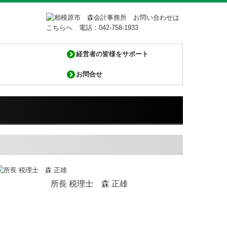
経営者の皆様をサポート
お問合せ
開業・経営改善
の皆様へ
の皆様へ
計Q&A
金・融資情報
資商品ご紹介
援機関とは
経営者オススメ情報
経営者お役立ち情報
Q&A経営相談
社長メニューASP版
TKCシステムQ&A
経営改善オンデマンド講座
円滑な事業承継を支援
よくあるご質問
リンク集
所長 税理士 森 正雄