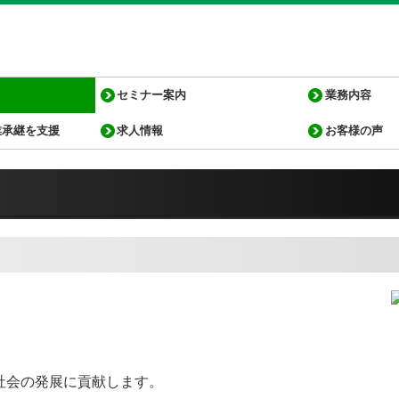
セミナー案内
業務内容
業承継を支援
求人情報
お客様の声
業務内容
FX4クラウド
病医院の新規
病院・診療所
社会福祉法人
社会福祉法人会
補助金・助成
関与先向け融
経営革新等支
社会の発展に貢献します。