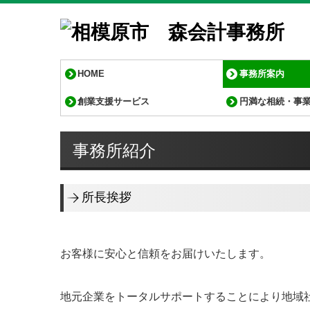
HOME
事務所案内
創業支援サービス
円満な相続・事
事務所概要
経営理念
交通案内
お知らせ
事務所紹介
所長挨拶
お客様に安心と信頼をお届けいたします。
地元企業をトータルサポートすることにより地域