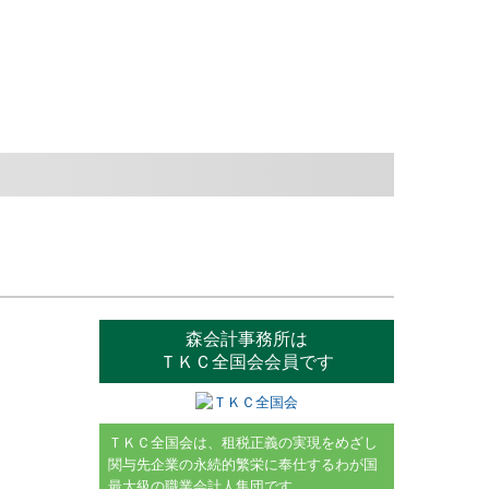
森会計事務所は
ＴＫＣ全国会会員です
ＴＫＣ全国会は、租税正義の実現をめざし
関与先企業の永続的繁栄に奉仕するわが国
最大級の職業会計人集団です。