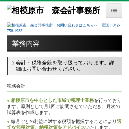
HOME
事務所案内
業務内容
事務所概要
経営理念
会計・税務全般を取り扱っております。詳
細はお問い合わせください。
交通案内
お知らせ
税務会計
セミナー案内
●
相模原市を中心とした市域で税理士業務
を行っており
業務内容
ます。原則として月1回ご訪問させていただき、月次の
試算表を作成します。
業務内容
●
毎月ごとの利益に対する税額を把握することにより
適
切な節税対策、納税対策をアドバイス
いたします。
FX4クラウド