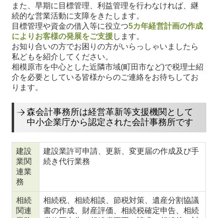
また、早期に目標管理、利益管理を行わなければ、継
続的な営業活動に支障をきたします。
目標管理や資金の借入等に役立つ
5カ年経営計画の作成
によりお客様の発展をご支援
します。
お知り合いの方でお困りの方がいらっしゃいましたら
私どもを紹介してください。
相模原市を中心とした近隣市域(町田市など)で税理士紹
介を必要としている皆様からのご連絡をお待ちしてお
ります。
森会計事務所は経営革新等支援機関として
中小企業庁から認定された会計事務所です
建設
建設業許可申請、更新、変更届の作成及び手
業関
続き代行業務
連業
務
相続
相続税、相続相談、節税対策、遺産分割協議
関連
書の作成、財産評価、相続税確定申告、相続