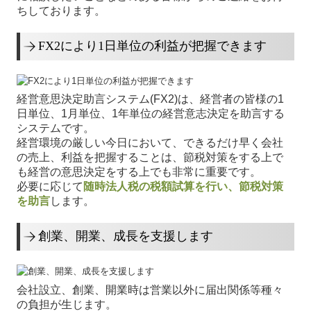
ちしております。
社長メニューASP版
FX2により1日単位の利益が把握できます
TKCシステムQ&A
経営改善オンデマンド講座
経営意思決定助言システム(FX2)は、経営者の皆様の1
円滑な事業承継を支援
日単位、1月単位、1年単位の経営意志決定を助言する
システムです。
創業支援サービス
経営環境の厳しい今日において、できるだけ早く会社
の売上、利益を把握することは、節税対策をする上で
円満な相続・事業承継を支援
も経営の意思決定をする上でも非常に重要です。
求人情報
必要に応じて
随時法人税の税額試算を行い、節税対策
を助言
します。
お客様の声
創業、開業、成長を支援します
お問合せ
よくあるご質問
会社設立、創業、開業時は営業以外に届出関係等種々
リンク集
の負担が生じます。