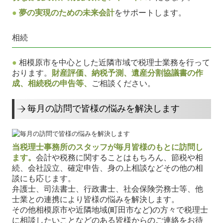
●
夢の実現のための未来会計
をサポートします。
病医院の新規開業・経営改善
相続
病院・診療所の皆様へ
社会福祉法人の皆様へ
●
相模原市を中心とした近隣市域で税理士業務を行って
おります。
財産評価、納税予測、遺産分割協議書の作
社会福祉法人会計Q&A
成、相続税の申告等、
ご相談ください。
補助金・助成金・融資情報
毎月の訪問で皆様の悩みを解決します
関与先向け融資商品ご紹介
経営革新等支援機関とは
当税理士事務所のスタッフが毎月皆様のもとに訪問し
経営者の皆様をサポート
ます。
会計や税務に関することはもちろん、節税や相
続、会社設立、確定申告、身の上相談などその他の相
経営者オススメ情報
談にも応じます。
弁護士、司法書士、行政書士、社会保険労務士等、他
経営者お役立ち情報
士業との連携により皆様の悩みを解決します。
その他相模原市や近隣地域(町田市など)の方々で税理士
Q&A経営相談
に相談したいことなどのある皆様からのご連絡をお待