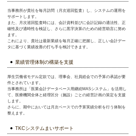
当事務所が貴社を毎月訪問（月次巡回監査）し、システムの運用を
サポートします。
また、月次巡回監査時には、会計資料並びに会計記録の適法性、正
確性及び適時性を検証し、さらに黒字決算のための経営助言に努め
ます。
これにより、貴社は最新業績を毎月正確に把握し、正しい会計デー
タに基づく業績改善の打ち手を検討できます。
業績管理体制の構築を支援
厚生労働省モデル定款では、理事会、社員総会での予算の承認が要
件とされています。
当事務所は「医業会計データベース用継続MASシステム」を活用し
て、医療機関全体と経理区分（施設）ごとの経営計画の策定を支援
します。
さらに、期中においては月次ベースでの予算実績分析を行う体制を
整えます。
TKCシステムまいサポート