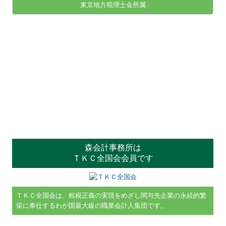
東京地方税理士会所属
森会計事務所は
ＴＫＣ全国会会員です
ＴＫＣ全国会は、租税正義の実現をめざし関与先企業の永続的繁
栄に奉仕するわが国最大級の職業会計人集団です。