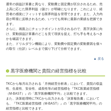
通常の損益計算書と異なり、変動費と固定費が区分されるため、売
上高に応じた限界利益（儲け）が明確になります。これにより、経
営者の感覚にフィットする限界利益を管理できます。また、入力内
容が即座に反映されるため、いつでも簡単に最新の業績を把握でき
ます。
さらに、画面上にチェックポイントが示されるので、黒字決算に向
け、変動損益計算書のどこを見て現状を捉え、打ち手を考えるべき
かを確認できます。
また、ドリルダウン機能により、変動費や固定費の変動要因を個々
の取引（仕訳）レベルまで掘り下げて分析できます。
▲
戻る
黒字医療機関と貴院の経営指標を比較
TKCから毎月出力される「月例経営分析表」において、貴院の収益
性、生産性、安全性、成長性等の経営指標を『TKC医業経営指標
（M-BAST）』の「黒字医療機関平均」と比較できます。
また、決算処理時にTKCから出力される「決算報告書」において
も、『TKC医業経営指標（M-BAST）』の「黒字医療機関平均」の
経営指標と比較できます。