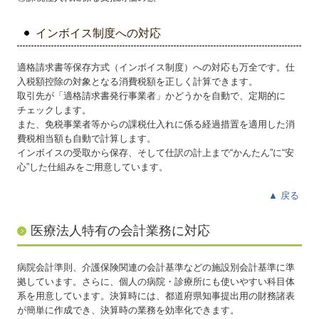
インボイス制度への対応
適格請求書等保存方式（インボイス制度）への対応も万全です。仕
入税額控除の対象となる消費税額を正しく計算できます。
取引先が「適格請求書発行事業者」かどうかを自動で、定期的に
チェックします。
また、免税事業者等からの課税仕入れに係る経過措置を適用した消
費税相当額も自動で計算します。
インボイスの受取から保存、そして仕訳の計上まで“かんたん”に“安
心”した仕組みをご用意しています。
▲
戻る
医療法人特有の会計業務に対応
病院会計準則、介護保険関連の会計基準などの施設別会計基準に準
拠しています。さらに、個人の病院・診療所にも使いやすい科目体
系を用意しています。決算時には、都道府県知事提出用の財務諸表
が簡単に作成でき、決算時の業務を効率化できます。