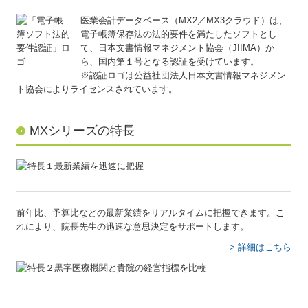
医業会計データベース（MX2／MX3クラウド）は、
病医院の新規開業・経営改善
電子帳簿保存法の法的要件を満たしたソフトとし
て、日本文書情報マネジメント協会（JIIMA）か
病院・診療所の皆様へ
ら、国内第１号となる認証を受けています。
※認証ロゴは公益社団法人日本文書情報マネジメン
社会福祉法人の皆様へ
ト協会によりライセンスされています。
社会福祉法人会計Q&A
MXシリーズの特長
補助金・助成金・融資情報
関与先向け融資商品ご紹介
経営革新等支援機関とは
前年比、予算比などの最新業績をリアルタイムに把握できます。こ
経営者の皆様をサポート
れにより、院長先生の迅速な意思決定をサポートします。
経営者オススメ情報
> 詳細はこちら
経営者お役立ち情報
Q&A経営相談