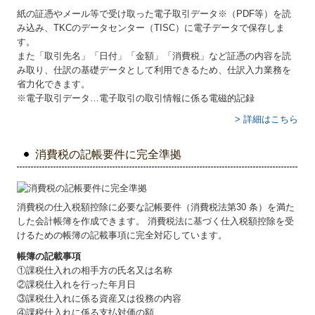
紙の証憑やメール等で受け取った電子取引データ※（PDF等）を読
み込み、TKCのデータセンター（TISC）に電子データで保存しま
す。
また「取引先名」「日付」「金額」「消費税」など証憑の内容を読
み取り、仕訳の基礎データとして利用できるため、仕訳入力業務を
省力化できます。
※電子取引データ…電子取引の取引情報に係る電磁的記録
> 詳細はこちら
消費税の記帳要件に完全準拠
消費税の仕入税額控除に必要な記帳要件（消費税法第30 条）を満た
した会計帳簿を作成できます。 消費税法に基づく仕入税額控除を受
けるための帳簿の記載事項に完全対応しています。
帳簿の記載事項
①課税仕入れの相手方の氏名又は名称
②課税仕入れを行った年月日
③課税仕入れに係る資産又は役務の内容
④課税仕入れに係る支払対価の額