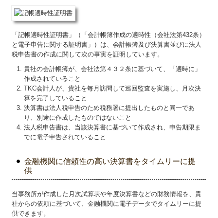
「記帳適時性証明書」（「会計帳簿作成の適時性（会社法第432条）
と電子申告に関する証明書」）は、会計帳簿及び決算書並びに法人
税申告書の作成に関して次の事実を証明しています。
貴社の会計帳簿が、会社法第４３２条に基づいて、「適時に」
作成されていること
TKC会計人が、貴社を毎月訪問して巡回監査を実施し、月次決
算を完了していること
決算書は法人税申告のため税務署に提出したものと同一であ
り、別途に作成したものではないこと
法人税申告書は、当該決算書に基づいて作成され、申告期限ま
でに電子申告されていること
金融機関に信頼性の高い決算書をタイムリーに提
供
当事務所が作成した月次試算表や年度決算書などの財務情報を、貴
社からの依頼に基づいて、金融機関に電子データでタイムリーに提
供できます。