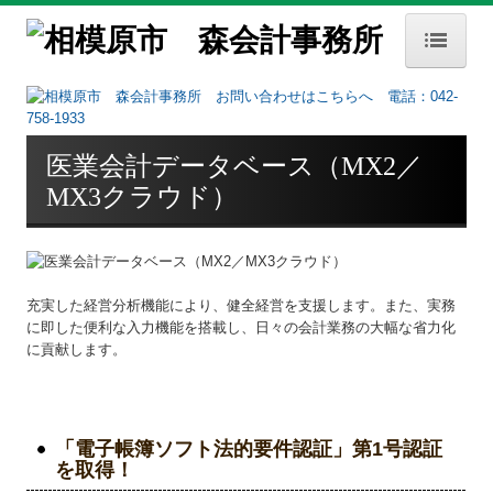
HOME
事務所案内
医業会計データベース（MX2／
事務所概要
MX3クラウド）
経営理念
交通案内
充実した経営分析機能により、健全経営を支援します。また、実務
お知らせ
に即した便利な入力機能を搭載し、日々の会計業務の大幅な省力化
に貢献します。
セミナー案内
業務内容
業務内容
「電子帳簿ソフト法的要件認証」第1号認証
を取得！
FX4クラウド