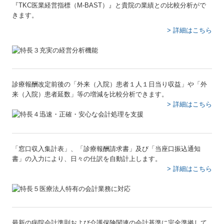
『TKC医業経営指標（M-BAST）』と貴院の業績との比較分析がで
社長メニューASP版
きます。
> 詳細はこちら
TKCシステムQ&A
経営改善オンデマンド講座
円滑な事業承継を支援
診療報酬改定前後の「外来（入院）患者１人１日当り収益」や「外
創業支援サービス
来（入院）患者延数」等の増減を比較分析できます。
> 詳細はこちら
円満な相続・事業承継を支援
求人情報
「窓口収入集計表」、「診療報酬請求書」及び「当座口振込通知
お客様の声
書」の入力により、日々の仕訳を自動計上します。
> 詳細はこちら
お問合せ
よくあるご質問
リンク集
最新の病院会計準則および介護保険関連の会計基準に完全準拠して