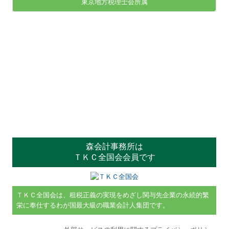
東京地方税理士会所属
森会計事務所は
ＴＫＣ全国会会員です
ＴＫＣ全国会は、租税正義の実現をめざし関与先企業の永続的繁
栄に奉仕するわが国最大級の職業会計人集団です。