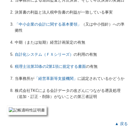
当事務所による巡回監査と月次決算、そして年次決算の実施日
病医院の新規開業・経営改善
決算書の利益と法人税申告書の利益が一致している事実
病院・診療所の皆様へ
「中小企業の会計に関する基本要領」
（又は中小指針）への準
拠性
社会福祉法人の皆様へ
中期（または短期）経営計画策定の有無
社会福祉法人会計Q&A
自計化システム（ＦＸシリーズ）
の利用の有無
補助金・助成金・融資情報
税理士法第33条の2第1項に規定する書面
の有無
関与先向け融資商品ご紹介
当事務所が
「経営革新等支援機関」
に認定されているかどうか
経営革新等支援機関とは
株式会社TKCによる会計データの改ざんにつながる遡及処理
経営者の皆様をサポート
（追加・訂正・削除）がないことの第三者証明
経営者オススメ情報
経営者お役立ち情報
▲ 戻る
Q&A経営相談