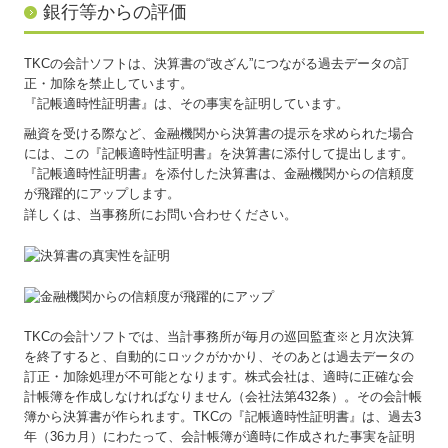
銀行等からの評価
社長メニューASP版
TKCの会計ソフトは、決算書の“改ざん”につながる過去データの訂
TKCシステムQ&A
正・加除を禁止しています。
『記帳適時性証明書』は、その事実を証明しています。
経営改善オンデマンド講座
融資を受ける際など、金融機関から決算書の提示を求められた場合
円滑な事業承継を支援
には、この『記帳適時性証明書』を決算書に添付して提出します。
『記帳適時性証明書』を添付した決算書は、金融機関からの信頼度
創業支援サービス
が飛躍的にアップします。
詳しくは、当事務所にお問い合わせください。
円満な相続・事業承継を支援
求人情報
お客様の声
TKCの会計ソフトでは、当計事務所が毎月の巡回監査※と月次決算
お問合せ
を終了すると、自動的にロックがかかり、そのあとは過去データの
訂正・加除処理が不可能となります。株式会社は、適時に正確な会
よくあるご質問
計帳簿を作成しなければなりません（会社法第432条）。その会計帳
簿から決算書が作られます。TKCの『記帳適時性証明書』は、過去3
リンク集
年（36カ月）にわたって、会計帳簿が適時に作成された事実を証明