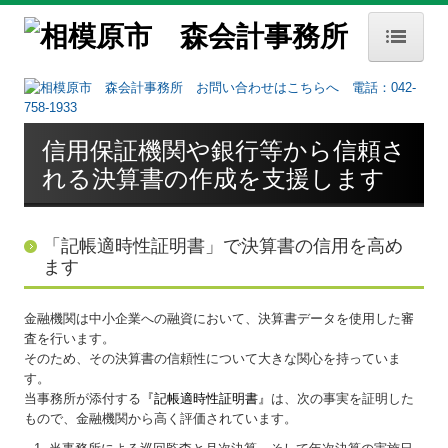
HOME
事務所案内
信用保証機関や銀行等から信頼さ
事務所概要
れる決算書の作成を支援します
経営理念
交通案内
「記帳適時性証明書」で決算書の信用を高め
ます
お知らせ
金融機関は中小企業への融資において、決算書データを使用した審
セミナー案内
査を行います。
そのため、その決算書の信頼性について大きな関心を持っていま
業務内容
す。
当事務所が添付する
『記帳適時性証明書
』
は、次の事実を証明した
業務内容
もので、金融機関から高く評価されています。
FX4クラウド