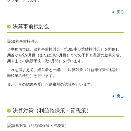
をサポートします。
病医院の新規開業・経営改善
▲ 戻る
病院・診療所の皆様へ
決算事前検討会
社会福祉法人の皆様へ
社会福祉法人会計Q&A
当事務所では、決算事前検討会（第3四半期業績検討会）を開催し、
期首から9か月目（または10か月目）までの予算と実績の差異分析、
補助金・助成金・融資情報
期末までの業績予測（3か月間）を行います。
関与先向け融資商品ご紹介
これを踏まえて、経営者と一緒に、決算対策（利益確保策の検討・
節税策の検討）を行います。
経営革新等支援機関とは
また、その結果を受けた納税額の試算を行います。
経営者の皆様をサポート
▲ 戻る
経営者オススメ情報
決算対策（利益確保策・節税策）
経営者お役立ち情報
Q&A経営相談