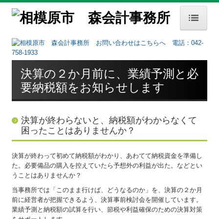
HOME
事務所案内
決算の２か月前に、業績予測と必
事務所概要
要納税額をお知らせします
経営理念
交通案内
決算が終わらないと、納税額がわからなくて
困ったことはありませんか？
お知らせ
決算が終わって初めて納税額がわかり、あわてて納税資金を準備し
セミナー案内
た。必要備品の購入を控えていたら予想外の利益が出た。などとい
うことはありませんか？
業務内容
当事務所では「このまま行けば、どうなるのか」を、決算の２か月
業務内容
前に経営者が把握できるよう、決算事前検討会を開催しています。
業績予測と納税額の試算を行い、節税や利益確保のための決算対策
FX4クラウド