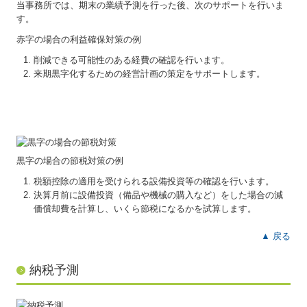
当事務所では、期末の業績予測を行った後、次のサポートを行いま
社長メニューASP版
す。
赤字の場合の利益確保対策の例
TKCシステムQ&A
削減できる可能性のある経費の確認を行います。
経営改善オンデマンド講座
来期黒字化するための経営計画の策定をサポートします。
円滑な事業承継を支援
創業支援サービス
円満な相続・事業承継を支援
黒字の場合の節税対策の例
税額控除の適用を受けられる設備投資等の確認を行います。
求人情報
決算月前に設備投資（備品や機械の購入など）をした場合の減
価償却費を計算し、いくら節税になるかを試算します。
お客様の声
▲ 戻る
お問合せ
よくあるご質問
納税予測
リンク集