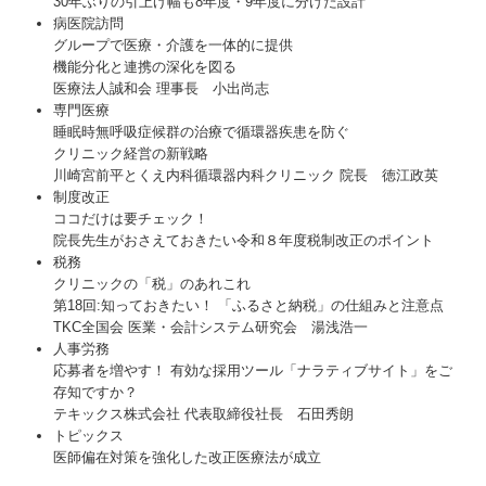
30年ぶりの引上げ幅も8年度・9年度に分けた設計
病医院訪問
グループで医療・介護を一体的に提供
機能分化と連携の深化を図る
医療法人誠和会 理事長 小出尚志
専門医療
睡眠時無呼吸症候群の治療で循環器疾患を防ぐ
クリニック経営の新戦略
川崎宮前平とくえ内科循環器内科クリニック 院長 徳江政英
制度改正
ココだけは要チェック！
院長先生がおさえておきたい令和８年度税制改正のポイント
税務
クリニックの「税」のあれこれ
第18回:知っておきたい！ 「ふるさと納税」の仕組みと注意点
TKC全国会 医業・会計システム研究会 湯浅浩一
人事労務
応募者を増やす！ 有効な採用ツール「ナラティブサイト」をご
存知ですか？
テキックス株式会社 代表取締役社長 石田秀朗
トピックス
医師偏在対策を強化した改正医療法が成立