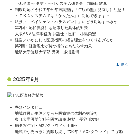
TKC全国会 医業・会計システム研究会 加藤田敏孝
制度対応／令和７年分年末調整は「年収の壁」見直しに注意！
～ＴＫＣシステムでは「かんたん」に対応できます～
法務／「ペイシェントハラスメント」にどう対応すべきか
第2回：応招義務にも配慮した具体的対策
大阪A&M法律事務所 弁護士・医師 小島崇宏
経営／いかにして医療機関の経営理念をつくりあげるか
第2回：経営理念が持つ機能ともたらす効果
近畿大学短期大学部 講師 多湖雅博
▲ 戻る
2025年9月
巻頭インタビュー
地域住民が主体となった医療提供体制の構築を
東邦大学医学部社会医学講座 教授 長谷川友紀
病医院訪問・MX2クラウド活用事例
地域の小児医療に貢献し続けて30年「MX2クラウド」で迅速に