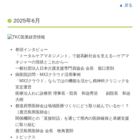
▲ 戻る
2025年6月
巻頭インタビュー
「トータルケアマネジメント」で超高齢社会を支える―ケアマ
ネジャーの現状とこれから―
一般社団法人日本介護支援専門員協会 会長 柴口里則
病医院訪問・MX2クラウド活用事例
「MX2クラウド」ならではの機能を活かし精神科クリニックを
安定運営
医療法人わに診療所 理事長・院長 和迩秀浩 副院長 和迩
大樹
都道府県医師会は地域医療づくりにどう取り組んでいるか！？
［鹿児島県医師会］
関係機関との「直接対話」を通じて県内の医師確保と承継支援
に取り組む
鹿児島県医師会 会長 牧角寛郎
トピックス