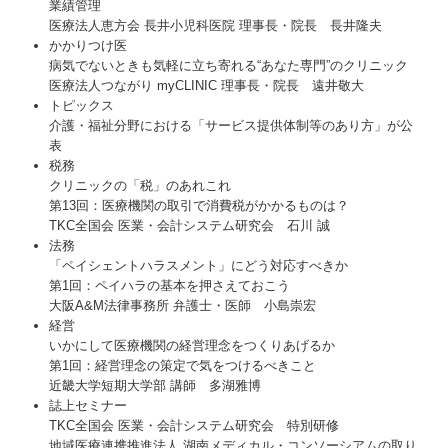
業績管理
医療法人恵方会 長井小児科医院 理事長・院長 長井隆夫
かかりつけ医
病気でないときも気軽に立ち寄れる“あなた専門”のクリニック
医療法人つながり myCLINIC 理事長・院長 遠井敬大
トピックス
介護・福祉分野における「サービス提供体制等のあり方」が公
表
税務
クリニックの「税」のあれこれ
第13回：医療機関の取引で消費税がかかるものは？
TKC全国会 医業・会計システム研究会 石川 誠
法務
「ペイシェントハラスメント」にどう対応すべきか
第1回：ペイハラの基本を押さえておこう
大阪A&M法律事務所 弁護士・医師 小島崇宏
経営
いかにして医療機関の経営理念をつくりあげるか
第1回：経営理念の策定で気をつけるべきこと
近畿大学短期大学部 講師 多湖雅博
誌上セミナー
TKC全国会 医業・会計システム研究会 特別研修
地域医療連携推進法人 湖南メディカル・コンソーシアムの取り