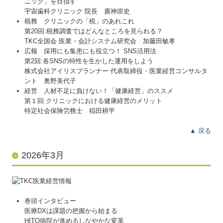
ニック」を目指す
宇宙歯科クリニック 院長 廣神崇史
税務 クリニックの「税」のあれこれ
第20回:税務調査ではどんなところを見られる？
TKC全国会 医業・会計システム研究会 加藤田敏孝
広報 採用にも集患にも役立つ！ SNS活用法
第2回:各SNSの特性を生かした運用をしよう
株式会社アイリスプランナー 代表取締役・医業経営コンサルタ
ント 奥野美代子
経営 人材不足に負けない！「健康経営」のススメ
第１回:クリニックにおける健康経営のメリット
特定社会保険労務士 稲田耕平
▲ 戻る
2026年3月
巻頭インタビュー
医療DXは課題の把握から始まる
HITO病院が進めるしなやかな変革