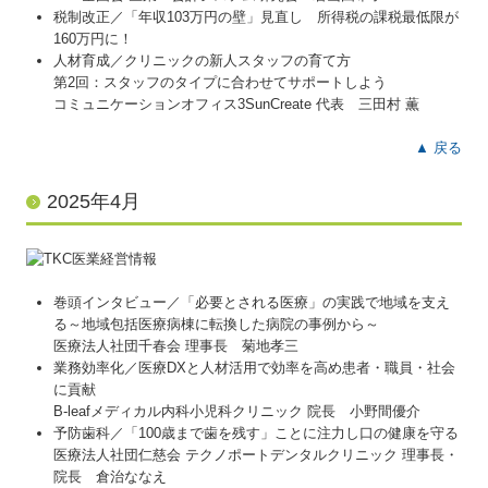
税制改正／「年収103万円の壁」見直し 所得税の課税最低限が
160万円に！
人材育成／クリニックの新人スタッフの育て方
第2回：スタッフのタイプに合わせてサポートしよう
コミュニケーションオフィス3SunCreate 代表 三田村 薫
▲ 戻る
2025年4月
巻頭インタビュー／「必要とされる医療」の実践で地域を支え
る～地域包括医療病棟に転換した病院の事例から～
医療法人社団千春会 理事長 菊地孝三
業務効率化／医療DXと人材活用で効率を高め患者・職員・社会
に貢献
B-leafメディカル内科小児科クリニック 院長 小野間優介
予防歯科／「100歳まで歯を残す」ことに注力し口の健康を守る
医療法人社団仁慈会 テクノポートデンタルクリニック 理事長・
院長 倉治ななえ