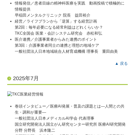
情報発信／患者目線の精神科医療を実践 動画投稿で積極的に
情報提供
早稲田メンタルクリニック 院長 益田裕介
経営／ライフプランから「逆算」する経営計画
第2回：毎年必要になる経常利益はどれくらいか？
TKC全国会 医業・会計システム研究会 赤松和弘
医介連携／介護事業者からみた連携のポイント
第3回：介護事業者同士の連携と理想の地域ケア
一般社団法人日本地域統合人材育成機構 理事長 重田由美
▲ 戻る
2025年7月
巻頭インタビュー／医療AI発展・普及の課題とは―人間との共
生・調和が重要―
一般社団法人日本メディカルAI学会 代表理事
国立研究開発法人国立がん研究センター研究所 医療AI研究開発
分野 分野長 浜本隆二