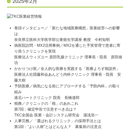
2025年2月
巻頭インタビュー／「新たな地域医療構想」医業経営への影響
は
奈良県立医科大学医学部公衆衛生学講座 教授 今村知明
病医院訪問・MX2活用事例／MX2を通じた予実管理で患者に寄
り添うクリニックを実現
医療法人ウィズユー 原田乳腺クリニック 理事長・院長 原田雄
功
かかりつけ医／全人的な医療を実践する「医療よろず相談所」
医療法人社団藤和会あんどう内科クリニック 理事長・院長 安
藤大樹
予防医療／病気になる前にアプローチする「予防内科」の取り
組み
港北ハートクリニック 院長 長橋達郎
税務／クリニックの「税」のあれこれ
第7回：確定申告で注意すべき点は？
TKC全国会 医業・会計システム研究会 湯浅浩一
人事労務／「選ばれるクリニック」の採用手法とは
第1回：“よい人材”とはどんな人？ 募集前の注意点