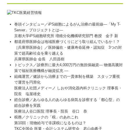
巻頭インタビュー／iPS細胞によるがん治療の最前線―「My T-
Server」プロジェクトとは―
京都大学iPS細胞研究所 増殖分化機構研究部門 教授 金子 新
都道府県医師会は地域医療づくりにどう取り組んでいるか！？
［兵庫県医師会］／医師偏在・健康寿命延伸・認知症 3つの対
策で超高齢社会を乗り越える
兵庫県医師会 会長 八田昌樹
トピックス／診療所に最大4,000万円の無担保融資― 物価高騰対
策で福祉医療機構が融資拡充 ―
組織運営／健診から治療までの一貫体制を構築 スタッフ重視
で運営を円滑化
医療法人社団メディーノ しおや消化器内科クリニック 理事長・
院長 塩屋雄史
総合診療／あらゆる人のあらゆる病気を診察する「都心型」の
総合診療を実践
医療法人谷口医院 理事長・院長 谷口 恭
税務／クリニックの「税」のあれこれ
第10回：現物給与で非課税になるものは？
TKC全国会 医業・会計システム研究会 若山由希子