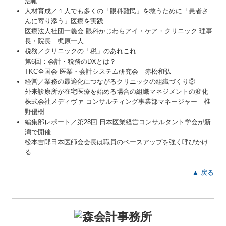
浩輔
人材育成／１人でも多くの「眼科難民」を救うために「患者さ
んに寄り添う」医療を実践
医療法人社団一義会 眼科かじわらアイ・ケア・クリニック 理事
長・院長 梶原一人
税務／クリニックの「税」のあれこれ
第6回：会計・税務のDXとは？
TKC全国会 医業・会計システム研究会 赤松和弘
経営／業務の最適化につながるクリニックの組織づくり②
外来診療所が在宅医療を始める場合の組織マネジメントの変化
株式会社メディヴァ コンサルティング事業部マネージャー 椎
野優樹
編集部レポート／第28回 日本医業経営コンサルタント学会が新
潟で開催
松本吉郎日本医師会会長は職員のベースアップを強く呼びかけ
る
▲ 戻る