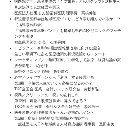
病医院訪問／患者主体の「予防歯科」とFX4クラウド活用事例
月次決算で安定経営を実現
医療法人社団 しん治歯科医院 理事長 髙橋伸治
都道府県医師会は地域医療づくりにどう取り組んでいるか！？
［福島県医師会］
「福島県医業承継バンク」を構築し県内23クリニックのマッチ
ングを実現
福島県医師会 会長 石塚尋朗
トピックス／令和8年度診療報酬改定に向けた議論
厳しい環境下にある医療機関の状況確認からスタート
マーケティング／「睡眠医療」に特化して診療 経営理論の実
践が集患につながる
阪野クリニック 院長 阪野勝久
経営／ライフプランから「逆算」する経営計画
第1回：今後の人生でいくら必要になるのか？
TKC全国会 医業・会計システム研究会 赤松和弘
税務／クリニックの「税」のあれこれ
第12回：建物の改装は損金に算入できる？
TKC全国会 医業・会計システム研究会 湯浅浩一
医介連携／介護事業者からみた連携のポイント
第2回：病院と継続的な信頼関係を構築する
一般社団法人日本地域統合人材育成機構 理事長 重田由美