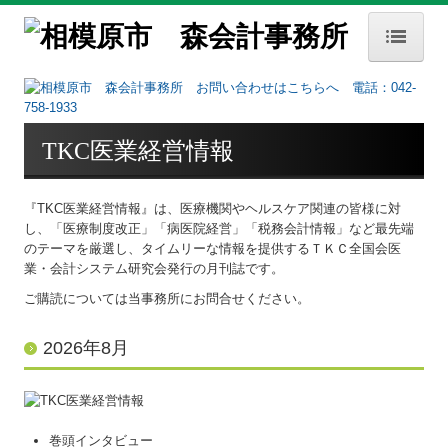
HOME
事務所案内
TKC医業経営情報
事務所概要
経営理念
『TKC医業経営情報』は、医療機関やヘルスケア関連の皆様に対
し、「医療制度改正」「病医院経営」「税務会計情報」など最先端
交通案内
のテーマを厳選し、タイムリーな情報を提供するＴＫＣ全国会医
業・会計システム研究会発行の月刊誌です。
お知らせ
ご購読については当事務所にお問合せください。
セミナー案内
2026年8月
業務内容
業務内容
巻頭インタビュー
FX4クラウド