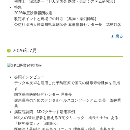
税理士 湯浅浩一（TKC全国会 医業・会計システム研究会）
特集
社長メニューASP版
2026年度診療報酬改定
改定ポイントと現場での対応 ［薬局・薬剤師編］
TKCシステムQ&A
公益社団法人神奈川県薬剤師会 薬事情報センター長 花島邦彦
経営改善オンデマンド講座
▲ 戻る
円滑な事業承継を支援
2026年7月
創業支援サービス
円満な相続・事業承継を支援
巻頭インタビュー
求人情報
デジタル技術を活用した予防医療で国民の健康寿命延伸を目指
す
お客様の声
国立長寿医療研究センター 理事長
健康長寿のためのデジタルヘルスコンソーシアム 会長 荒井秀
お問合せ
典
病医院訪問・MX2クラウド活用事例
よくあるご質問
500人の管理患者を抱える在宅クリニック 成長の土台にある
「財務基盤」と「組織化」
リンク集
医療法人蒼樹会 美ら島クリニック 理事長・院長 小暮泰大