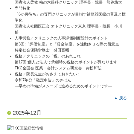
医療法人柔敦 梅の木眼科クリニック 理事長・院長 熊谷悠太
専門特化
「6か月待ち」の専門クリニックが目指す補聴器医療の普及と標
準化
医療法人社団医正会 オトクリニック東京 理事長・院長 小川
郁
人事労務／クリニックの人事評価制度設計のポイント
第3回:「評価制度」と「賃金制度」を連動させる際の留意点
特定社会保険労務士 盛田寛昭
税務／クリニックの「税」のあれこれ
第17回:個人と法人で承継時の税務のポイントが異なります
TKC全国会 医業・会計システム研究会 赤松和弘
税務／院長先生がおさえておきたい！
令和7年分「確定申告」のきほん
―早めの準備がスムーズに進めるためのポイントです―
▲ 戻る
2025年12月