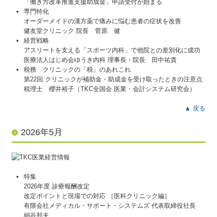
「働き方改革推進支援助成金」申請受付が始まる
専門特化
オーダーメイドの漢方薬で痛みに悩む患者の症状を改善
健友堂クリニック 院長 菅原 健
経営戦略
アスリートを支える「スポーツ内科」で他院との差別化に成功
医療法人はじめ会ゆうき内科 理事長・院長 田中祐貴
税務 クリニックの「税」のあれこれ
第22回:クリニックが補助金・助成金を受け取ったときの注意点
税理士 櫻井裕子（TKC全国会 医業・会計システム研究会）
▲ 戻る
2026年5月
特集
2026年度 診療報酬改定
改定ポイントと現場での対応 ［医科クリニック編］
有限会社メディカル・サポート・システムズ 代表取締役社長
細谷邦夫