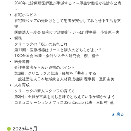
2040年に診療所医師数が半減する？～厚生労働省が推計を公表
～
在宅ホスピス
在宅緩和ケアの先駆けとして患者が安心して暮らせる生活を支
援
医療法人一歩会 緩和ケア診療所・いっぽ 理事長 小笠原一夫
税務
クリニックの「税」のあれこれ
第11回：医療機器はリースと購入のどちらがよい？
TKC全国会 医業・会計システム研究会 櫻井裕子
医介連携
介護事業者からみた連携のポイント
第1回：クリニックと知識・経験を「共有」する
一般社団法人日本地域統合人材育成機構 理事長 重田由美
人材育成
クリニックの新人スタッフの育て方
第3回：全員が言葉を同じ意味でとらえているか確かめよう
コミュニケーションオフィス3SunCreate 代表 三田村 薫
▲ 戻る
2025年5月