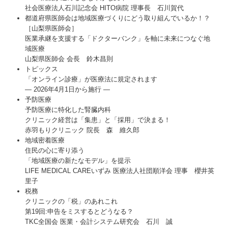
社会医療法人石川記念会 HITO病院 理事長 石川賀代
都道府県医師会は地域医療づくりにどう取り組んでいるか！？
［山梨県医師会］
医業承継を支援する「ドクターバンク」を軸に未来につなぐ地
域医療
山梨県医師会 会長 鈴木昌則
トピックス
「オンライン診療」が医療法に規定されます
― 2026年4月1日から施行 ―
予防医療
予防医療に特化した腎臓内科
クリニック経営は「集患」と「採用」で決まる！
赤羽もりクリニック 院長 森 維久郎
地域密着医療
住民の心に寄り添う
「地域医療の新たなモデル」を提示
LIFE MEDICAL CAREいずみ 医療法人社団順洋会 理事 櫻井英
里子
税務
クリニックの「税」のあれこれ
第19回:申告をミスするとどうなる？
TKC全国会 医業・会計システム研究会 石川 誠