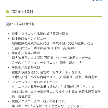
2025年10月
特集／クリニック承継の成功要因を探る
日本医師会インタビュー
地域医療の継続のためには「事業承継」支援が重要となる
公益社団法人日本医師会 常任理事 宮川政昭
事例①／親族内承継
個人診療所のまま閉院 再開業でイメージ刷新をアピール
みぞのくちファミリークリニック 院長 髙木 博
事例②／親族外承継
親族外承継を選択し運営の「好スタート」を実現
医療法人池田小児科内科クリニック 理事長・院長 黒田亮太
コンサルタントからのアドバイス
クリニックの親族外承継（M＆A）引渡側が注意したいこと
公益社団法人日本医業経営コンサルタント協会 医業承継支援室
長 澁谷辰吉
税務／クリニックの「税」のあれこれ
第14回：MS法人を設立するとどんなことができる？