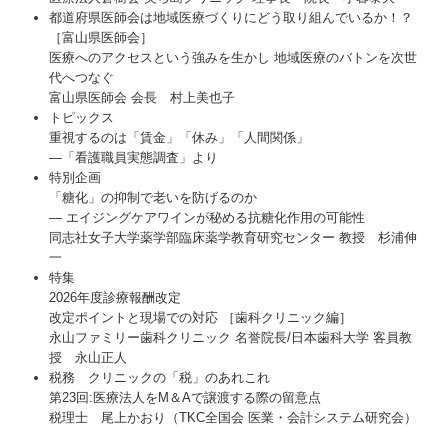
都道府県医師会は地域医療づくりにどう取り組んでいるか！？
［富山県医師会］
医療へのアクセスという強みを生かし 地域医療のバトンを次世
代へつなぐ
富山県医師会 会長 村上美也子
トピックス
重視するのは「賃金」「休み」「人間関係」
―「看護職員実態調査」より
特別企画
「糖化」の抑制で老いを防げるのか
― エイジングケアワインが秘める抗糖化作用の可能性
同志社女子大学薬学部臨床薬学教育研究センター 教授 杉浦伸
一
特集
2026年度診療報酬改定
改定ポイントと現場での対応 ［歯科クリニック編］
永山ファミリー歯科クリニック 名誉院長/日本歯科大学 客員教
授 永山正人
税務 クリニックの「税」のあれこれ
第23回:医療法人をM＆Aで譲渡する際の留意点
税理士 尾上かおり（TKC全国会 医業・会計システム研究会）