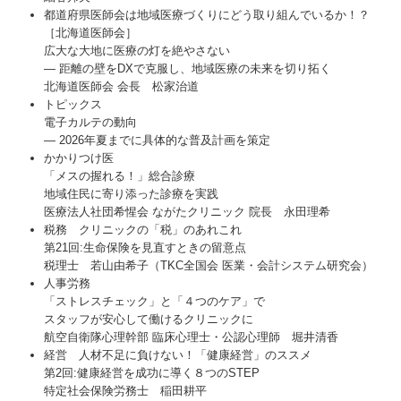
都道府県医師会は地域医療づくりにどう取り組んでいるか！？
［北海道医師会］
広大な大地に医療の灯を絶やさない
― 距離の壁をDXで克服し、地域医療の未来を切り拓く
北海道医師会 会長 松家治道
トピックス
電子カルテの動向
― 2026年夏までに具体的な普及計画を策定
かかりつけ医
「メスの握れる！」総合診療
地域住民に寄り添った診療を実践
医療法人社団希惺会 ながたクリニック 院長 永田理希
税務 クリニックの「税」のあれこれ
第21回:生命保険を見直すときの留意点
税理士 若山由希子（TKC全国会 医業・会計システム研究会）
人事労務
「ストレスチェック」と「４つのケア」で
スタッフが安心して働けるクリニックに
航空⾃衛隊⼼理幹部 臨床⼼理⼠・公認⼼理師 堀井清⾹
経営 人材不足に負けない！「健康経営」のススメ
第2回:健康経営を成功に導く８つのSTEP
特定社会保険労務士 稲田耕平