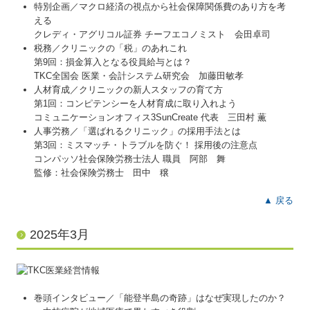
特別企画／マクロ経済の視点から社会保障関係費のあり方を考
える
クレディ・アグリコル証券 チーフエコノミスト 会田卓司
税務／クリニックの「税」のあれこれ
第9回：損金算入となる役員給与とは？
TKC全国会 医業・会計システム研究会 加藤田敏孝
人材育成／クリニックの新人スタッフの育て方
第1回：コンピテンシーを人材育成に取り入れよう
コミュニケーションオフィス3SunCreate 代表 三田村 薫
人事労務／「選ばれるクリニック」の採用手法とは
第3回：ミスマッチ・トラブルを防ぐ！ 採用後の注意点
コンパッソ社会保険労務士法人 職員 阿部 舞
監修：社会保険労務士 田中 穣
▲ 戻る
2025年3月
巻頭インタビュー／「能登半島の奇跡」はなぜ実現したのか？