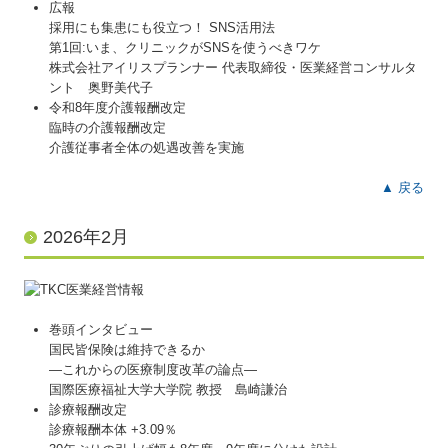
広報
採用にも集患にも役立つ！ SNS活用法
第1回:いま、クリニックがSNSを使うべきワケ
株式会社アイリスプランナー 代表取締役・医業経営コンサルタ
ント 奥野美代子
令和8年度介護報酬改定
臨時の介護報酬改定
介護従事者全体の処遇改善を実施
▲ 戻る
2026年2月
巻頭インタビュー
国民皆保険は維持できるか
―これからの医療制度改革の論点―
国際医療福祉大学大学院 教授 島崎謙治
診療報酬改定
診療報酬本体 +3.09％