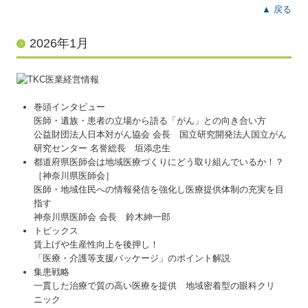
▲ 戻る
2026年1月
巻頭インタビュー
医師・遺族・患者の立場から語る「がん」との向き合い方
公益財団法人日本対がん協会 会長 国立研究開発法人国立がん
研究センター 名誉総長 垣添忠生
都道府県医師会は地域医療づくりにどう取り組んでいるか！？
［神奈川県医師会］
医師・地域住民への情報発信を強化し医療提供体制の充実を目
指す
神奈川県医師会 会長 鈴木紳一郎
トピックス
賃上げや生産性向上を後押し！
「医療・介護等支援パッケージ」のポイント解説
集患戦略
一貫した治療で質の高い医療を提供 地域密着型の眼科クリ
ニック