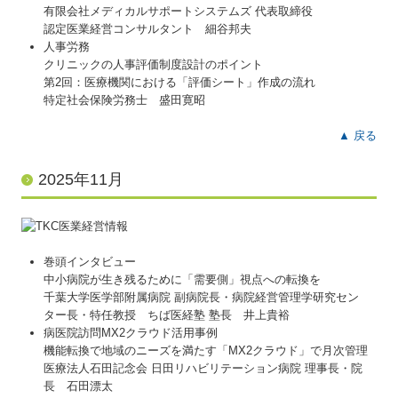
有限会社メディカルサポートシステムズ 代表取締役
認定医業経営コンサルタント 細谷邦夫
人事労務
クリニックの人事評価制度設計のポイント
第2回：医療機関における「評価シート」作成の流れ
特定社会保険労務士 盛田寛昭
▲ 戻る
2025年11月
巻頭インタビュー
中小病院が生き残るために「需要側」視点への転換を
千葉大学医学部附属病院 副病院長・病院経営管理学研究セン
ター長・特任教授 ちば医経塾 塾長 井上貴裕
病医院訪問MX2クラウド活用事例
機能転換で地域のニーズを満たす「MX2クラウド」で月次管理
医療法人石田記念会 日田リハビリテーション病院 理事長・院
長 石田漂太