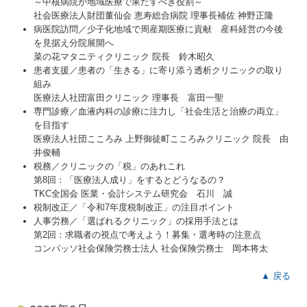
～中核病院が地域医療で果たすべき役割～
社会医療法人財団董仙会 恵寿総合病院 理事長補佐 神野正隆
病医院訪問／少子化地域で周産期医療に貢献 産科経営の今後
を見据え分院展開へ
菜の花マタニティクリニック 院長 鈴木昭久
患者支援／患者の「生きる」に寄り添う透析クリニックの取り
組み
医療法人社団富田クリニック 理事長 富田一聖
専門診療／血液内科の診療に注力し「社会生活と治療の両立」
を目指す
医療法人社団こころみ 上野御徒町こころみクリニック 院長 由
井俊輔
税務／クリニックの「税」のあれこれ
第8回：「医療法人成り」をするとどうなるの？
TKC全国会 医業・会計システム研究会 石川 誠
税制改正／「令和7年度税制改正」の注目ポイント
人事労務／「選ばれるクリニック」の採用手法とは
第2回：求職者の視点で考えよう！募集・選考時の注意点
コンパッソ社会保険労務士法人 社会保険労務士 岡本将太
▲ 戻る