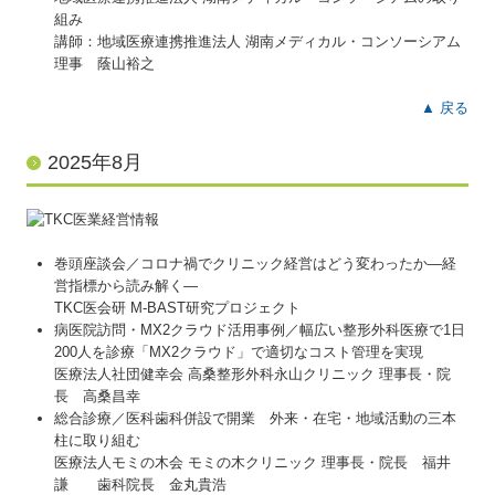
組み
講師：地域医療連携推進法人 湖南メディカル・コンソーシアム
理事 蔭山裕之
▲ 戻る
2025年8月
巻頭座談会／コロナ禍でクリニック経営はどう変わったか―経
営指標から読み解く―
TKC医会研 M-BAST研究プロジェクト
病医院訪問・MX2クラウド活用事例／幅広い整形外科医療で1日
200人を診療「MX2クラウド」で適切なコスト管理を実現
医療法人社団健幸会 高桑整形外科永山クリニック 理事長・院
長 高桑昌幸
総合診療／医科歯科併設で開業 外来・在宅・地域活動の三本
柱に取り組む
医療法人モミの木会 モミの木クリニック 理事長・院長 福井
謙 歯科院長 金丸貴浩