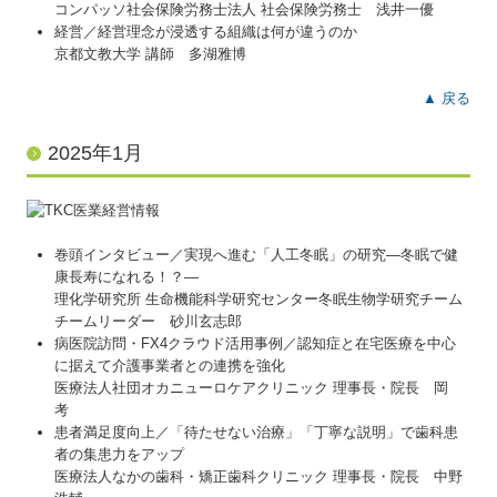
コンパッソ社会保険労務士法人 社会保険労務士 浅井一優
経営／経営理念が浸透する組織は何が違うのか
京都文教大学 講師 多湖雅博
▲ 戻る
2025年1月
巻頭インタビュー／実現へ進む「人工冬眠」の研究―冬眠で健
康長寿になれる！？―
理化学研究所 生命機能科学研究センター冬眠生物学研究チーム
チームリーダー 砂川玄志郎
病医院訪問・FX4クラウド活用事例／認知症と在宅医療を中心
に据えて介護事業者との連携を強化
医療法人社団オカニューロケアクリニック 理事長・院長 岡
考
患者満足度向上／「待たせない治療」「丁寧な説明」で歯科患
者の集患力をアップ
医療法人なかの歯科・矯正歯科クリニック 理事長・院長 中野