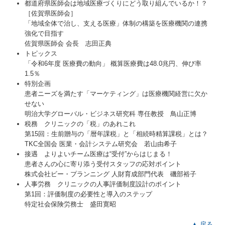
都道府県医師会は地域医療づくりにどう取り組んでいるか！？
［佐賀県医師会］
「地域全体で治し、支える医療」体制の構築を医療機関の連携
強化で目指す
佐賀県医師会 会長 志田正典
トピックス
「令和6年度 医療費の動向」 概算医療費は48.0兆円、伸び率
1.5％
特別企画
患者ニーズを満たす「マーケティング」は医療機関経営に欠か
せない
明治大学グローバル・ビジネス研究科 専任教授 鳥山正博
税務 クリニックの「税」のあれこれ
第15回：生前贈与の「暦年課税」と「相続時精算課税」とは？
TKC全国会 医業・会計システム研究会 若山由希子
接遇 よりよいチーム医療は“受付”からはじまる！
患者さんの心に寄り添う受付スタッフの応対ポイント
株式会社ビー・プランニング 人財育成部門代表 磯部裕子
人事労務 クリニックの人事評価制度設計のポイント
第1回：評価制度の必要性と導入のステップ
特定社会保険労務士 盛田寛昭
▲ 戻る