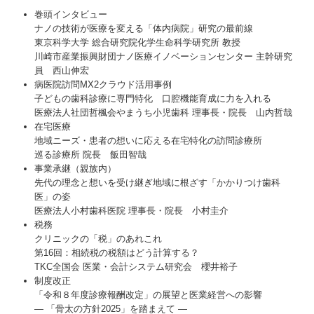
巻頭インタビュー
ナノの技術が医療を変える「体内病院」研究の最前線
東京科学大学 総合研究院化学生命科学研究所 教授
川崎市産業振興財団ナノ医療イノベーションセンター 主幹研究
員 西山伸宏
病医院訪問MX2クラウド活用事例
子どもの歯科診療に専門特化 口腔機能育成に力を入れる
医療法人社団哲楓会やまうち小児歯科 理事長・院長 山内哲哉
在宅医療
地域ニーズ・患者の想いに応える在宅特化の訪問診療所
巡る診療所 院長 飯田智哉
事業承継（親族内）
先代の理念と想いを受け継ぎ地域に根ざす「かかりつけ歯科
医」の姿
医療法人小村歯科医院 理事長・院長 小村圭介
税務
クリニックの「税」のあれこれ
第16回：相続税の税額はどう計算する？
TKC全国会 医業・会計システム研究会 櫻井裕子
制度改正
「令和８年度診療報酬改定」の展望と医業経営への影響
― 「骨太の方針2025」を踏まえて ―