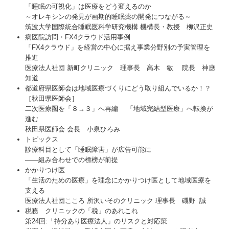
「睡眠の可視化」は医療をどう変えるのか
～オレキシンの発見が画期的睡眠薬の開発につながる～
病医院の新規開業・経営改善
筑波大学国際統合睡眠医科学研究機構 機構長・教授 柳沢正史
病医院訪問・FX4クラウド活用事例
病院・診療所の皆様へ
「FX4クラウド」を経営の中心に据え事業分野別の予実管理を
推進
社会福祉法人の皆様へ
医療法人社団 新町クリニック 理事長 高木 敏 院長 神應
知道
社会福祉法人会計Q&A
都道府県医師会は地域医療づくりにどう取り組んでいるか！？
［秋田県医師会］
補助金・助成金・融資情報
二次医療圏を「８→３」へ再編 「地域完結型医療」へ転換が
進む
関与先向け融資商品ご紹介
秋田県医師会 会長 小泉ひろみ
トピックス
経営革新等支援機関とは
診療科目として「睡眠障害」が広告可能に
――組み合わせでの標榜が前提
経営者の皆様をサポート
かかりつけ医
「生活のための医療」を理念にかかりつけ医として地域医療を
経営者オススメ情報
支える
医療法人社団こころ 所沢いそのクリニック 理事長 磯野 誠
経営者お役立ち情報
税務 クリニックの「税」のあれこれ
第24回:「持分あり医療法人」のリスクと対応策
Q&A経営相談